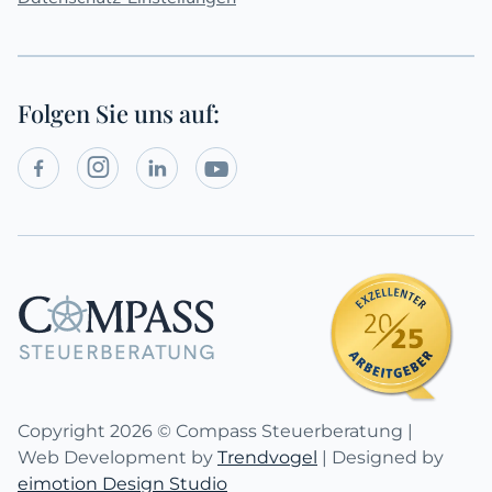
Folgen Sie uns auf:
Social




Media
Links
Copyright
2026
© Compass Steuerberatung |
Web Development by
Trendvogel
| Designed by
eimotion Design Studio