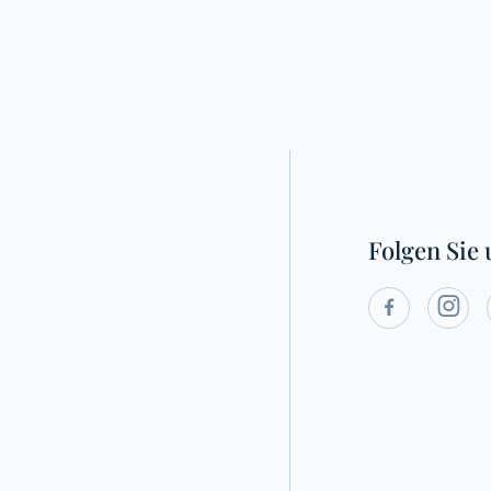
Folgen Sie 
Social


Media
Links