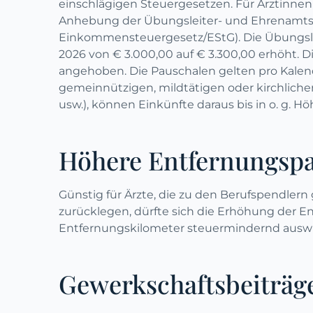
einschlägigen Steuergesetzen. Für Ärztinnen
Anhebung der Übungsleiter- und Ehrenamtspau
Einkommensteuergesetz/EStG). Die Übungsl
2026 von € 3.000,00 auf € 3.300,00 erhöht.
angehoben. Die Pauschalen gelten pro Kalende
gemeinnützigen, mildtätigen oder kirchlichen
usw.), können Einkünfte daraus bis in o. g. H
Höhere Entfernungsp
Günstig für Ärzte, die zu den Berufspendler
zurücklegen, dürfte sich die Erhöhung der 
Entfernungskilometer steuermindernd auswi
Gewerkschaftsbeiträg