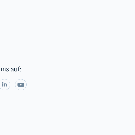
uns auf:

