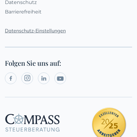
Datenschutz
Barrierefreiheit
Datenschutz-Einstellungen
Folgen Sie uns auf:
Social




Media
Links