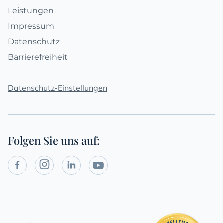
Leistungen
Impressum
Datenschutz
Barrierefreiheit
Datenschutz-Einstellungen
Folgen Sie uns auf:
Social




Media
Links